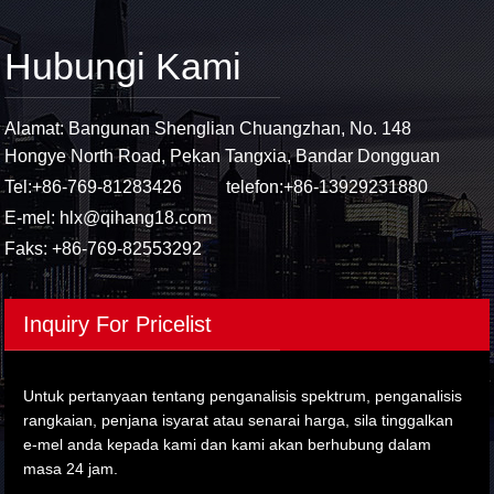
Hubungi Kami
Alamat: Bangunan Shenglian Chuangzhan, No. 148
Hongye North Road, Pekan Tangxia, Bandar Dongguan
Tel:
+86-769-81283426
telefon:
+86-13929231880
E-mel:
hlx@qihang18.com
Faks: +86-769-82553292
Inquiry For Pricelist
Untuk pertanyaan tentang penganalisis spektrum, penganalisis
rangkaian, penjana isyarat atau senarai harga, sila tinggalkan
e-mel anda kepada kami dan kami akan berhubung dalam
masa 24 jam.