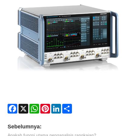
Facebook
X
WhatsApp
Pinterest
LinkedIn
Share
Sebelumnya:
Apakah fungsi utama penganalisis rangkaian?