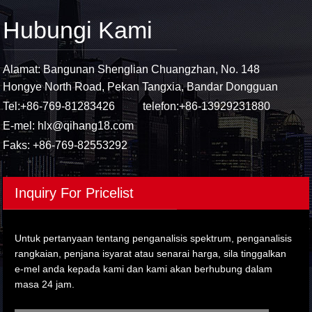
Hubungi Kami
Alamat: Bangunan Shenglian Chuangzhan, No. 148
Hongye North Road, Pekan Tangxia, Bandar Dongguan
Tel:
+86-769-81283426
telefon:
+86-13929231880
E-mel:
hlx@qihang18.com
Faks: +86-769-82553292
Inquiry For Pricelist
Untuk pertanyaan tentang penganalisis spektrum, penganalisis
rangkaian, penjana isyarat atau senarai harga, sila tinggalkan
e-mel anda kepada kami dan kami akan berhubung dalam
masa 24 jam.