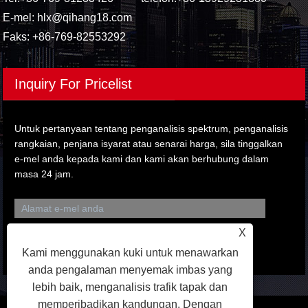
E-mel:
hlx@qihang18.com
Faks: +86-769-82553292
Inquiry For Pricelist
Untuk pertanyaan tentang penganalisis spektrum, penganalisis
rangkaian, penjana isyarat atau senarai harga, sila tinggalkan
e-mel anda kepada kami dan kami akan berhubung dalam
masa 24 jam.
X
Kami menggunakan kuki untuk menawarkan
anda pengalaman menyemak imbas yang
lebih baik, menganalisis trafik tapak dan
memperibadikan kandungan. Dengan