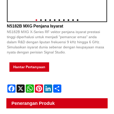
N5182B MXG Penjana Isyarat
N5182B MXG X-Series RF vektor penjana isyarat prestasi
tinggi diperhalusi untuk menjadi "pemancar emas" anda
dalam R&D dengan liputan frekuensi 9 kHz hingga 6 GHz.
Simulasikan isyarat dunia sebenar dengan keupayaan masa
nyata dengan perisian Signal Studio.
Hantar Pertanyaan
Facebook
X
WhatsApp
Pinterest
LinkedIn
Share
Penerangan Produk